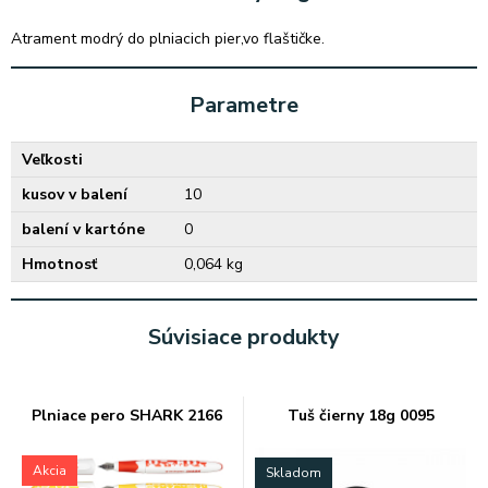
Atrament modrý do plniacich pier,vo flaštičke.
Parametre
Veľkosti
kusov v balení
10
balení v kartóne
0
Hmotnosť
0,064 kg
Súvisiace produkty
Plniace pero SHARK 2166
Tuš čierny 18g 0095
Akcia
Skladom