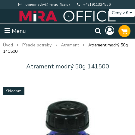
objednavky@miraoffice.sk
+421911324556
Ceny v
€
Menu
Úvod
Písacie potreby
Atrament
Atrament modrý 50g
141500
Atrament modrý 50g 141500
Skladom
Extra výpredaj zásob
Výpredaj BTS