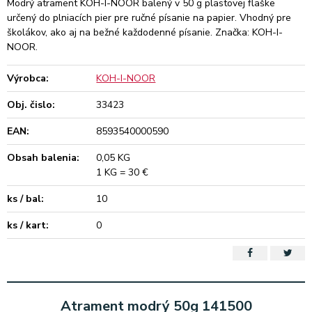
Modrý atrament KOH-I-NOOR balený v 50 g plastovej flaške
určený do plniacích pier pre ručné písanie na papier. Vhodný pre
školákov, ako aj na bežné každodenné písanie. Značka: KOH-I-
NOOR.
Výrobca:
KOH-I-NOOR
Obj. čislo:
33423
EAN:
8593540000590
Obsah balenia:
0,05 KG
1 KG = 30 €
ks / bal:
10
ks / kart:
0
Atrament modrý 50g 141500