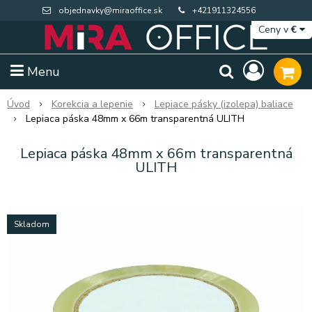
objednavky@miraoffice.sk
+421911324556
Ceny v
€
Menu
Úvod
Korekcia a lepenie
Lepiace pásky (izolepa) baliace
Lepiaca páska 48mm x 66m transparentná ULITH
Lepiaca páska 48mm x 66m transparentná
ULITH
Skladom
Extra výpredaj zásob
Výpredaj BTS