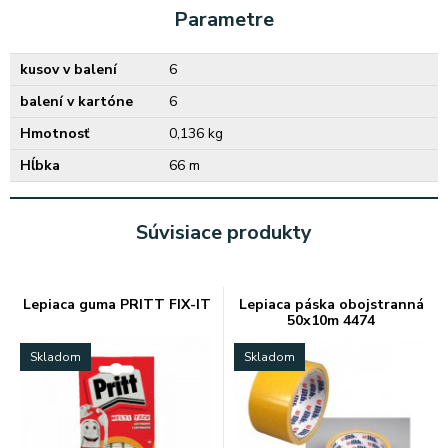
Parametre
kusov v balení
6
balení v kartóne
6
Hmotnosť
0,136 kg
Hĺbka
66 m
Súvisiace produkty
Lepiaca guma PRITT FIX-IT
Lepiaca páska obojstranná
50x10m 4474
Skladom
Skladom