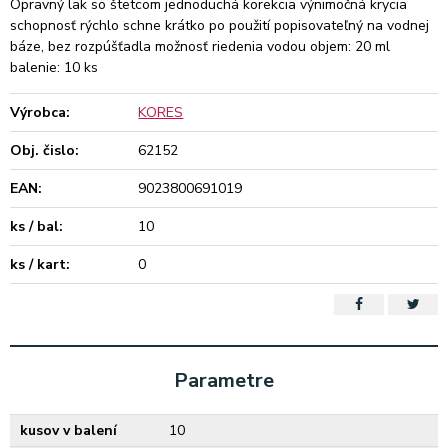
Opravný lak so štetcom jednoduchá korekcia výnimočná krycia
schopnosť rýchlo schne krátko po použití popisovateľný na vodnej
báze, bez rozpúšťadla možnosť riedenia vodou objem: 20 ml
balenie: 10 ks
Výrobca:
KORES
Obj. čislo:
62152
EAN:
9023800691019
ks / bal:
10
ks / kart:
0
Parametre
kusov v balení
10