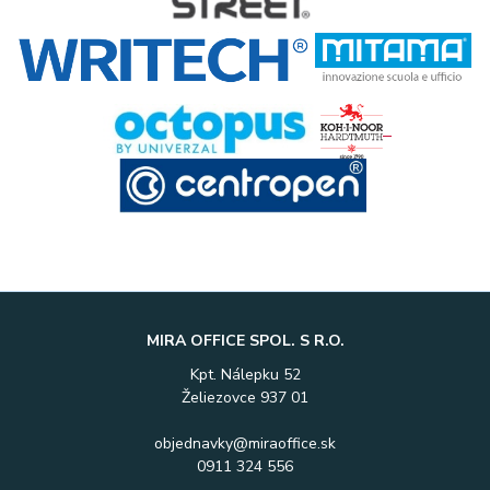
MIRA OFFICE SPOL. S R.O.
Kpt. Nálepku 52
Želiezovce 937 01
objednavky@miraoffice.sk
0911 324 556