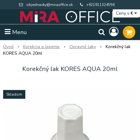
objednavky@miraoffice.sk
+421911324556
Ceny v
€
Menu
Úvod
Korekcia a lepenie
Opravné laky
Korekčný lak
KORES AQUA 20ml
Korekčný lak KORES AQUA 20ml
Skladom
Extra výpredaj zásob
Výpredaj BTS