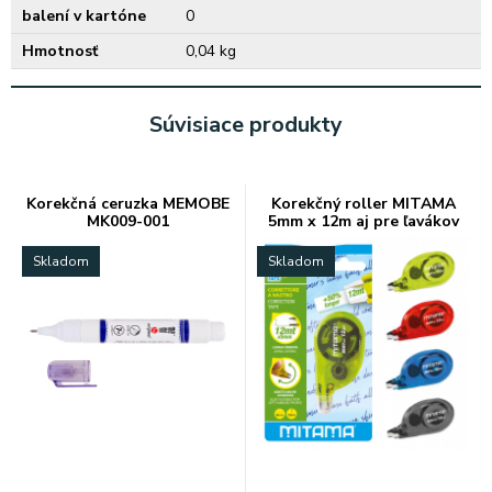
balení v kartóne
0
Hmotnosť
0,04 kg
Súvisiace produkty
Korekčná ceruzka MEMOBE
Korekčný roller MITAMA
MK009-001
5mm x 12m aj pre ľavákov
Skladom
Skladom