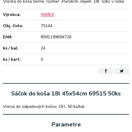
Vrecká do koša čierne, rozmer: 45x54cm, objem: 18l. 50ks v rolke.
Výrobca:
WIMEX
Obj. čislo:
75144
EAN:
8591199694726
ks / bal:
24
ks / kart:
0
Sáčok do koša 18l 45x54cm 69515 50ks
Vrecia do odpadových košov, 18 l, 50 ks/bal.
Parametre