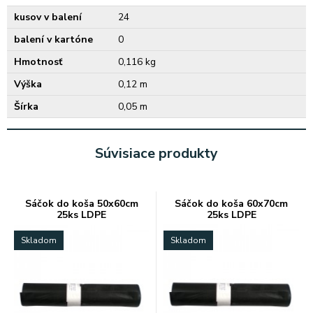
kusov v balení
24
balení v kartóne
0
Hmotnosť
0,116 kg
Výška
0,12 m
Šírka
0,05 m
Súvisiace produkty
Sáčok do koša 50x60cm
Sáčok do koša 60x70cm
25ks LDPE
25ks LDPE
Skladom
Skladom