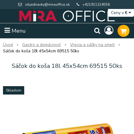
objednavky@miraoffice.sk
+421911324556
Ceny v
€
Menu
Úvod
Gastro a domácnosť
Vrecia a sáčky na smeti
Sáčok do koša 18l 45x54cm 69515 50ks
Sáčok do koša 18l 45x54cm 69515 50ks
Skladom
Extra výpredaj zásob
Výpredaj BTS