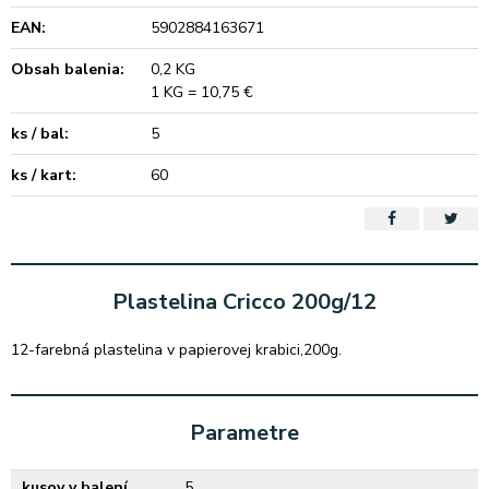
EAN:
5902884163671
Obsah balenia:
0,2 KG
1 KG = 10,75 €
ks / bal:
5
ks / kart:
60
Plastelina Cricco 200g/12
12-farebná plastelina v papierovej krabici,200g.
Parametre
kusov v balení
5