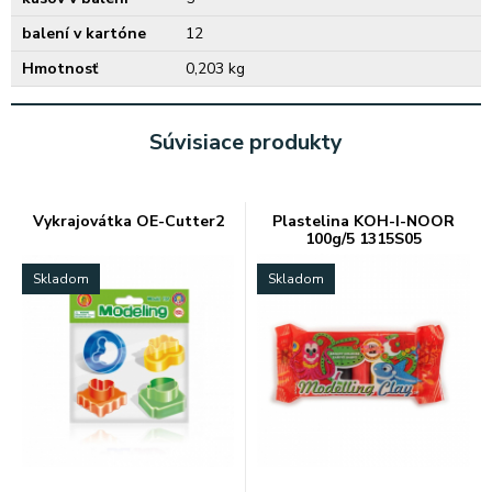
balení v kartóne
12
Hmotnosť
0,203 kg
Súvisiace produkty
Vykrajovátka OE-Cutter2
Plastelina KOH-I-NOOR
100g/5 1315S05
Skladom
Skladom