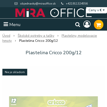
objednavky@miraoffice.sk
+421911324556
Ceny v
€
Menu
Úvod
Školské potreby a tašky
Plasteliny, modelovacie
hmoty
Plastelina Cricco 200g/12
Plastelina Cricco 200g/12
Nie je skladom
Extra výpredaj zásob
Výpredaj BTS