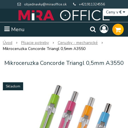
objednavky@miraoffice.sk
+421911324556
Ceny v
€
Menu
Úvod
Písacie potreby
Ceruzky - mechanické
Mikroceruzka Concorde Triangl 0,5mm A3550
Mikroceruzka Concorde Triangl 0,5mm A3550
Skladom
Extra výpredaj zásob
Výpredaj BTS