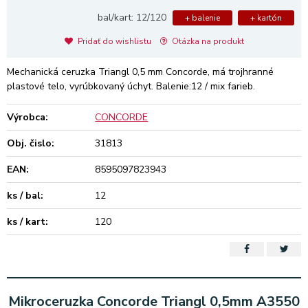
bal/kart: 12/120
+ balenie
+ kartón
Pridať do wishlistu
Otázka na produkt
Mechanická ceruzka Triangl 0,5 mm Concorde, má trojhranné
plastové telo, vyrúbkovaný úchyt. Balenie:12 / mix farieb.
Výrobca:
CONCORDE
Obj. čislo:
31813
EAN:
8595097823943
ks / bal:
12
ks / kart:
120
Mikroceruzka Concorde Triangl 0,5mm A3550