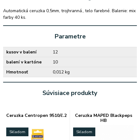
Automatická ceruzka 0,5mm, trojhranná., telo farebné. Balenie: mix
farby 40 ks.
Parametre
kusov v balení
12
balení v kartóne
10
Hmotnosť
0,012 kg
Súvisiace produkty
Ceruzka Centropen 9510/č.2
Ceruzka MAPED Blackpeps
HB
Skladom
Skladom