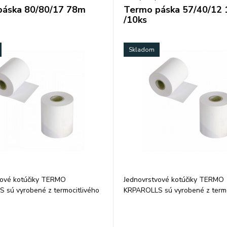
páska 80/80/17 78m
Termo páska 57/40/12
/10ks
Skladom
vové kotúčiky TERMO
Jednovrstvové kotúčiky TERMO
 sú vyrobené z termocitlivého
KRPAROLLS sú vyrobené z termo
 g/m2. Garancia uchovania
papiera 48 g/m2. Garancia ucho
esp. 7 rokov pri skladovaní v
údajov 5, resp. 7 rokov pri sklad
plote 25 °C a relatívnej vlhkosti
tme, pri teplote 25 °C a relatívne