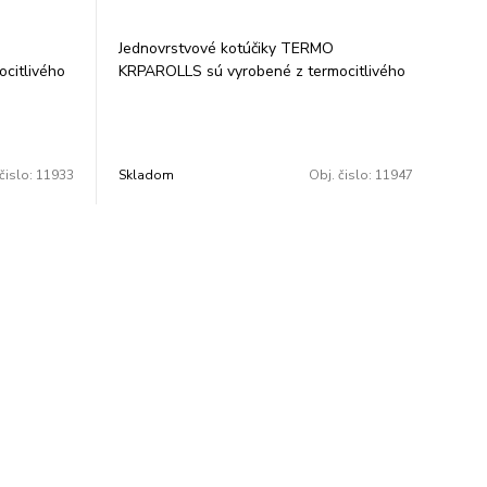
Jednovrstvové kotúčiky TERMO
citlivého
KRPAROLLS sú vyrobené z termocitlivého
vania
papiera 48 g/m2. Garancia uchovania
ovaní v
údajov 5, resp. 7 rokov pri skladovaní v
j vlhkosti
tme, pri teplote 25 °C a relatívnej vlhkosti
65 %. Balené po 10 ks vo fólii. 1 bal = 10
čislo:
11933
Skladom
Obj. čislo:
11947
ks 1 kartón = 6 bal (t.z. 60 ks) 1 paleta =
78 kartón (t.z. 780 bal = 3900 ks)