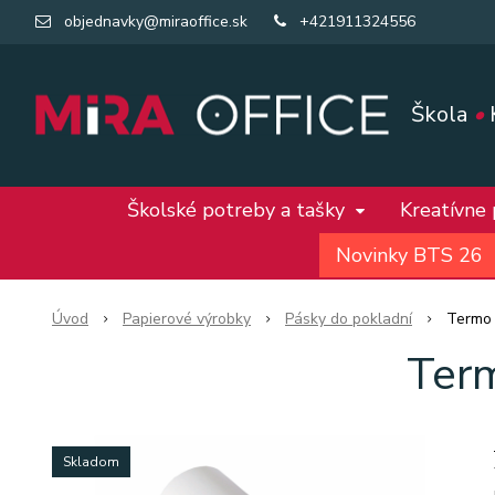
objednavky@miraoffice.sk
+421911324556
Škola
•
Školské potreby a tašky
Kreatívne
Novinky BTS 26
Úvod
Papierové výrobky
Pásky do pokladní
Termo 
Ter
Skladom