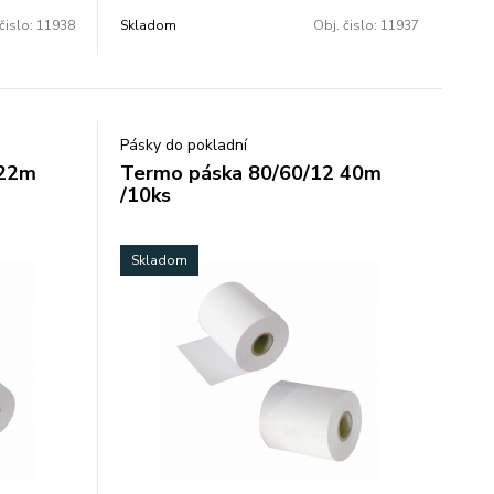
65 %. Balené po 10 ks vo fólii.
čislo:
11938
Skladom
Obj. čislo:
11937
Pásky do pokladní
 22m
Termo páska 80/60/12 40m
/10ks
Skladom