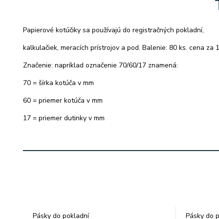
Papierové kotúčiky sa používajú do registračných pokladní,
kalkulačiek, meracích prístrojov a pod. Balenie: 80 ks. cena za 1
Značenie: napríklad označenie 70/60/17 znamená:
70 = šírka kotúča v mm
60 = priemer kotúča v mm
17 = priemer dutinky v mm
Pásky do pokladní
Pásky do p