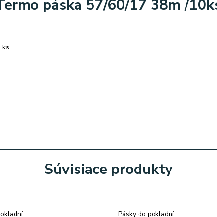
Termo páska 57/60/17 38m /10k
 ks.
Súvisiace produkty
okladní
Pásky do pokladní