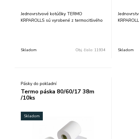
Jednovrstvové kotúčiky TERMO
Jednovrst
KRPAROLLS sú vyrobené z termocitlivého
KRPAROLLS
papiera 48 g/m2. Garancia uchovania
papiera 48
údajov 5, resp. 7 rokov pri skladovaní v
údajov 5, r
tme, pri teplote 25 °C a relatívnej vlhkosti
tme, pri te
65 %. Rozmery: 57/35/12 mm. Balené po
65 %. Roz
Skladom
Obj. čislo:
11934
Skladom
10 ks vo fólii.
10 ks vo fól
Pásky do pokladní
Termo páska 80/60/17 38m
/10ks
Skladom