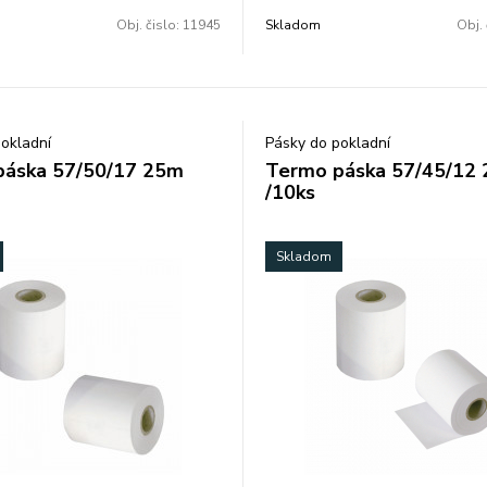
mery: 80/80/17 mm. Balené po 5
65 %. Balené po 10 ks vo fólii.
Obj. čislo:
11945
Skladom
Obj. 
okladní
Pásky do pokladní
páska 57/50/17 25m
Termo páska 57/45/12
/10ks
Skladom