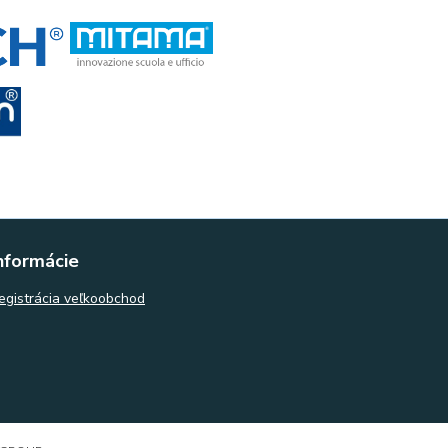
nformácie
egistrácia veľkoobchod