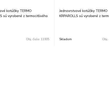
vové kotúčiky TERMO
Jednovrstvové kotúčiky TERMO
 sú vyrobené z termocitlivého
KRPAROLLS sú vyrobené z termo
 g/m2. Garancia uchovania
papiera 48 g/m2. Garancia ucho
esp. 7 rokov pri skladovaní v
údajov 5, resp. 7 rokov pri sklad
plote 25 °C a relatívnej vlhkosti
tme, pri teplote 25 °C a relatívne
mery: 57/50/17 mm. Balené po
65 %. Balené po 10 ks vo fólii.
Obj. čislo:
11935
Skladom
Obj. 
ii.