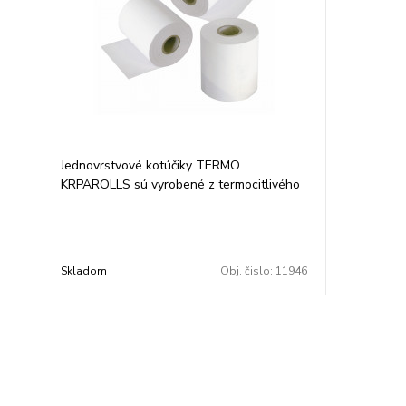
Jednovrstvové kotúčiky TERMO
KRPAROLLS sú vyrobené z termocitlivého
papiera 48 g/m2. Garancia uchovania
údajov 5, resp. 7 rokov pri skladovaní v
tme, pri teplote 25 °C a relatívnej vlhkosti
65 %. Rozmery: 80/60/17 mm. Balené po
Skladom
Obj. čislo:
11946
10 ks vo fólii.