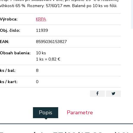
vlhkosti 65 %. Rozmery: 57/60/17 mm. Balené po 10 ks vo fólii.
Výrobca:
KRPA
Obj. čislo:
11939
EAN:
8595036153827
Obsah balenia:
10 ks
1 ks = 0,82 €
ks / bal:
8
ks / kart:
0
Popis
Parametre