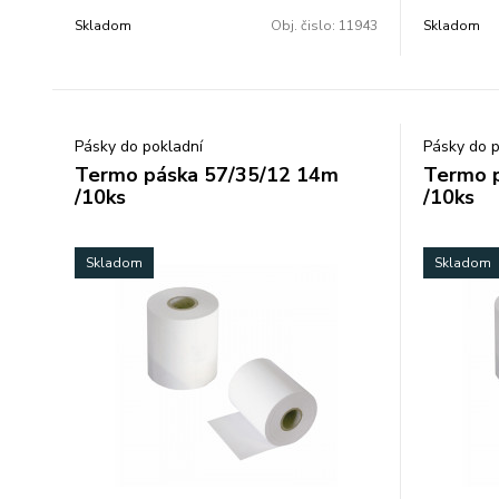
65 %. Rozmery: 80/80/12 mm. Balené po 5
65 %. Roz
Skladom
Obj. čislo:
11943
Skladom
ks vo fólii. 1 kartón = 6 bal (t.z. 30 ks) 1
ks vo fólii.
paleta = 80 kartón (t.z. 480 bal = 2400 ks)
Pásky do pokladní
Pásky do p
Termo páska 57/35/12 14m
Termo 
/10ks
/10ks
Skladom
Skladom