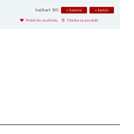
bal/kart: 8/0
+ balenie
+ kartón
Pridať do wishlistu
Otázka na produkt