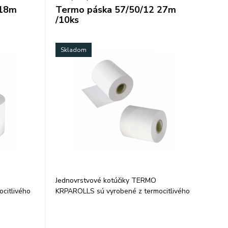
 18m
Termo páska 57/50/12 27m
/10ks
Skladom
Jednovrstvové kotúčiky TERMO
citlivého
KRPAROLLS sú vyrobené z termocitlivého
vania
papiera 48 g/m2. Garancia uchovania
ovaní v
údajov 5, resp. 7 rokov pri skladovaní v
j vlhkosti
tme, pri teplote 25 °C a relatívnej vlhkosti