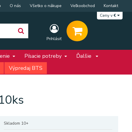
p
O nás
Všetko o nákupe
Veľkoobchod
Kontakt
Ceny v
€
Prihlásiť
penie
Písacie potreby
Ďalšie
Výpredaj BTS
10ks
Skladom 10+