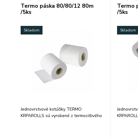
Termo páska 80/80/12 80m
Termo 
/5ks
/5ks
Skladom
Skladom
Jednovrstvové kotúčiky TERMO
Jednovrst
KRPAROLLS sú vyrobené z termocitlivého
KRPAROLLS
papiera 48 g/m2. Garancia uchovania
papiera 48
údajov 5, resp. 7 rokov pri skladovaní v
údajov 5, r
tme, pri teplote 25 °C a relatívnej vlhkosti
tme, pri te