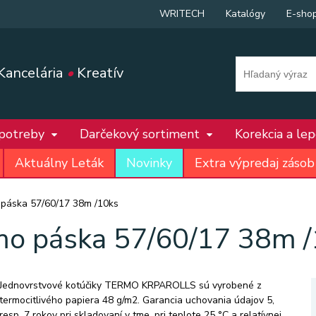
WRITECH
Katalógy
E-sho
Kancelária
•
Kreatív
 potreby
Darčekový sortiment
Korekcia a le
Aktuálny Leták
Novinky
Extra výpredaj zásob
páska 57/60/17 38m /10ks
mo páska 57/60/17 38m /
Jednovrstvové kotúčiky TERMO KRPAROLLS sú vyrobené z
termocitlivého papiera 48 g/m2. Garancia uchovania údajov 5,
resp. 7 rokov pri skladovaní v tme, pri teplote 25 °C a relatívnej