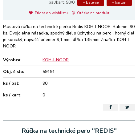
bal/kart: 90/0
+ balenie
+ kartón
Pridať do wishlistu
Otázka na produkt
Plastová rúčka na technické pierko Redis KOH-I-NOOR. Balenie: 90
ks. Dvojdielna násadka, spodný diel s úchytkou na pero , horný diel
je konický, najväčší priemer 9,1 mm, dĺžka 135 mm Značka: KOH-I-
NOOR.
Výrobca:
KOH-I-NOOR
Obj. čislo:
59191
ks / bal:
90
ks / kart:
0
Rúčka na technické pero ''REDIS''