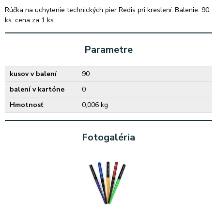
Rúčka na uchytenie technických pier Redis pri kreslení. Balenie: 90
ks. cena za 1 ks.
Parametre
kusov v balení
90
balení v kartóne
0
Hmotnosť
0,006 kg
Fotogaléria