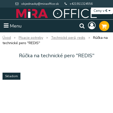
objednavky@miraoffice.sk
+421911324556
Ceny v
€
Menu
Úvod
Písacie potreby
Technické perá, redis
Rúčka na
technické pero ''REDIS''
Rúčka na technické pero ''REDIS''
Skladom
Extra výpredaj zásob
Výpredaj BTS