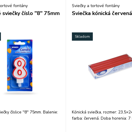
tortové fontány
Sviečky a tortové fontány
sviečky číslo ''8'' 75mm
Sviečka kónická červen
Skladom
ečky číslice ''8'' 75mm. Balenie:
Kónická sviečka, rozmer: 23,5×
farba: červená. Doba horenia: 7
+-10%. Balenie: 10 ks.