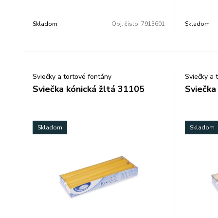
Skladom
Obj. čislo:
7913601
Skladom
Sviečky a tortové fontány
Sviečky a 
Sviečka kónická žltá 31105
Sviečka
Skladom
Skladom