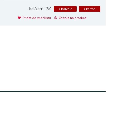
bal/kart: 12/0
+ balenie
+ kartón
Pridať do wishlistu
Otázka na produkt