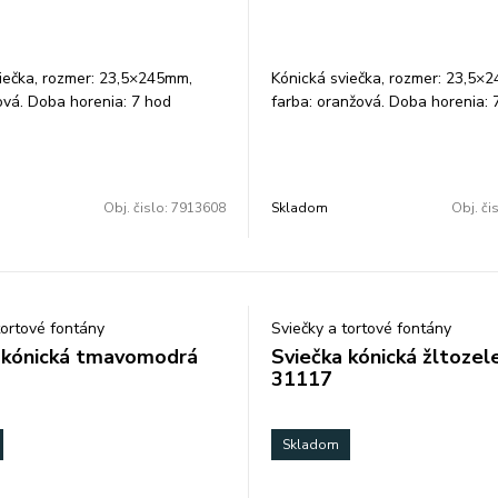
iečka, rozmer: 23,5×245mm,
Kónická sviečka, rozmer: 23,5×
ová. Doba horenia: 7 hod
farba: oranžová. Doba horenia: 
enie: 10 ks.
+-10%. Balenie: 10 ks.
Obj. čislo:
7913608
Skladom
Obj. či
tortové fontány
Sviečky a tortové fontány
 kónická tmavomodrá
Sviečka kónická žltozel
31117
Skladom