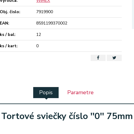
Výrobca:
WIMEX
Obj. čislo:
7919900
EAN:
8591199370002
ks / bal:
12
ks / kart:
0
Popis
Parametre
Tortové sviečky číslo ''0'' 75mm