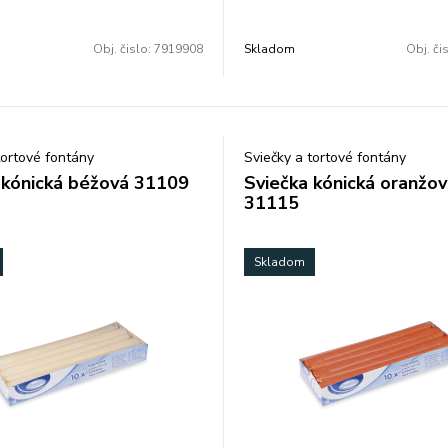
Obj. čislo:
7919908
Skladom
Obj. či
tortové fontány
Sviečky a tortové fontány
 kónická béžová 31109
Sviečka kónická oranžo
31115
Skladom