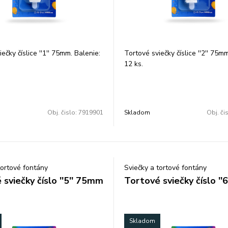
ečky číslice ''1'' 75mm. Balenie:
Tortové sviečky číslice ''2'' 75m
12 ks.
Obj. čislo:
7919901
Skladom
Obj. či
tortové fontány
Sviečky a tortové fontány
sviečky číslo ''5'' 75mm
Tortové sviečky číslo ''
Skladom