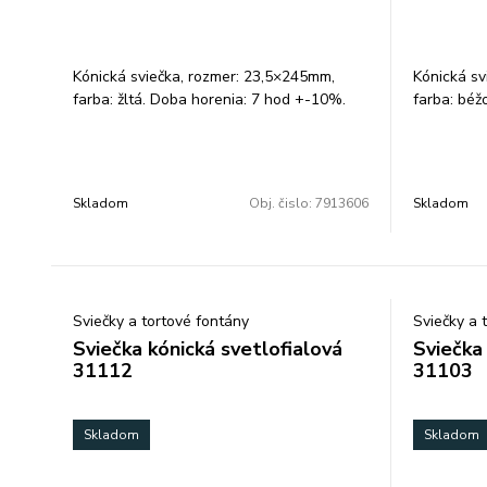
Kónická sviečka, rozmer: 23,5×245mm,
Kónická sv
farba: žltá. Doba horenia: 7 hod +-10%.
farba: béž
Balenie: 10 ks.
+-10%. Bal
Skladom
Obj. čislo:
7913606
Skladom
Sviečky a tortové fontány
Sviečky a 
Sviečka kónická svetlofialová
Sviečka
31112
31103
Skladom
Skladom