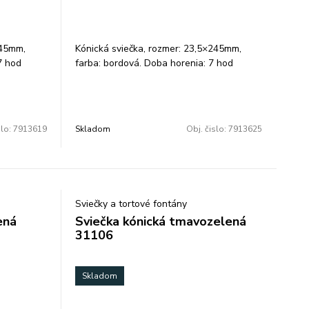
245mm,
Kónická sviečka, rozmer: 23,5×245mm,
7 hod
farba: bordová. Doba horenia: 7 hod
+-10%. Balenie: 10 ks.
slo:
7913619
Skladom
Obj. čislo:
7913625
Sviečky a tortové fontány
ená
Sviečka kónická tmavozelená
31106
Skladom