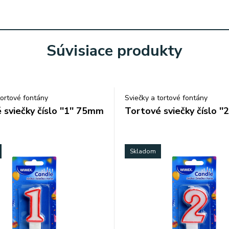
Súvisiace produkty
tortové fontány
Sviečky a tortové fontány
sviečky číslo ''1'' 75mm
Tortové sviečky číslo ''
Skladom