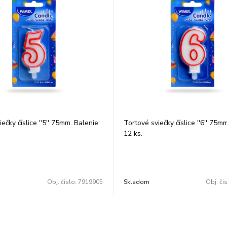
ečky číslice ''5'' 75mm. Balenie:
Tortové sviečky číslice ''6'' 75m
12 ks.
Obj. čislo:
7919905
Skladom
Obj. či