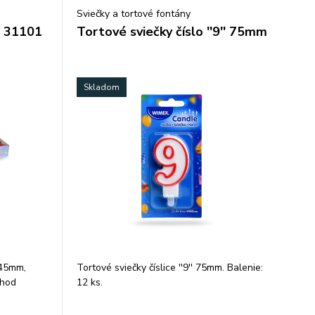
Sviečky a tortové fontány
á 31101
Tortové sviečky číslo ''9'' 75mm
Skladom
245mm,
Tortové sviečky číslice ''9'' 75mm. Balenie:
 hod
12 ks.