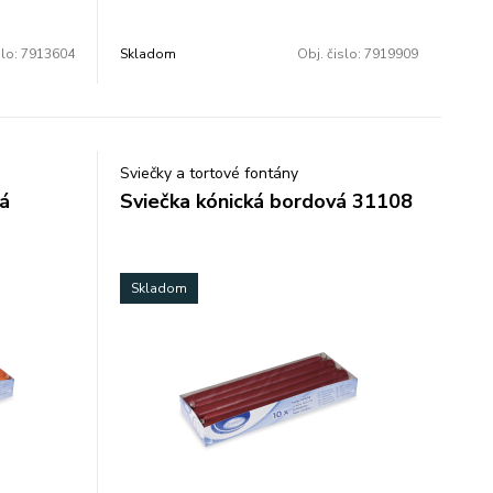
slo:
7913604
Skladom
Obj. čislo:
7919909
Sviečky a tortové fontány
vá
Sviečka kónická bordová 31108
Skladom