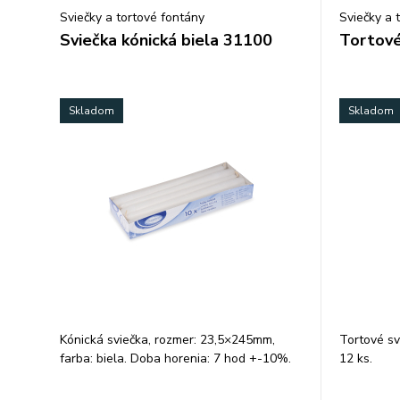
Sviečky a tortové fontány
Sviečky a 
Sviečka kónická biela 31100
Tortové 
Skladom
Skladom
Kónická sviečka, rozmer: 23,5×245mm,
Tortové svi
farba: biela. Doba horenia: 7 hod +-10%.
12 ks.
Balenie: 10 ks.