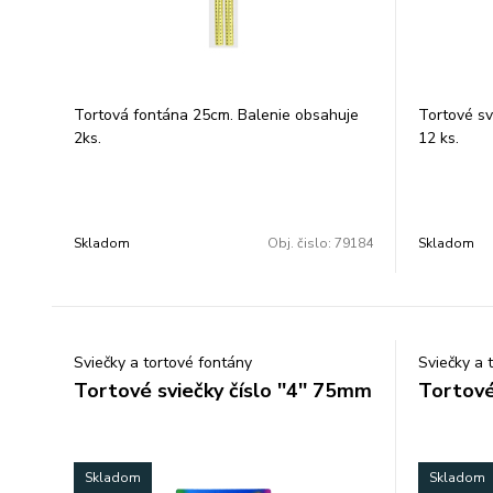
Tortová fontána 25cm. Balenie obsahuje
Tortové svi
2ks.
12 ks.
Skladom
Obj. čislo:
79184
Skladom
Sviečky a tortové fontány
Sviečky a 
Tortové sviečky číslo ''4'' 75mm
Tortové 
Skladom
Skladom