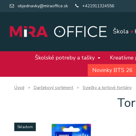
objednavky@miraoffice.sk
+421911324556
Škola
•
Školské potreby a tašky
Kreatívne
Novinky BTS 26
Úvod
Darčekový sortiment
Sviečky a tortové fontány
Tor
Skladom