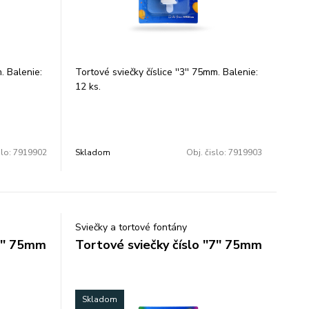
m. Balenie:
Tortové sviečky číslice ''3'' 75mm. Balenie:
12 ks.
slo:
7919902
Skladom
Obj. čislo:
7919903
Sviečky a tortové fontány
6'' 75mm
Tortové sviečky číslo ''7'' 75mm
Skladom