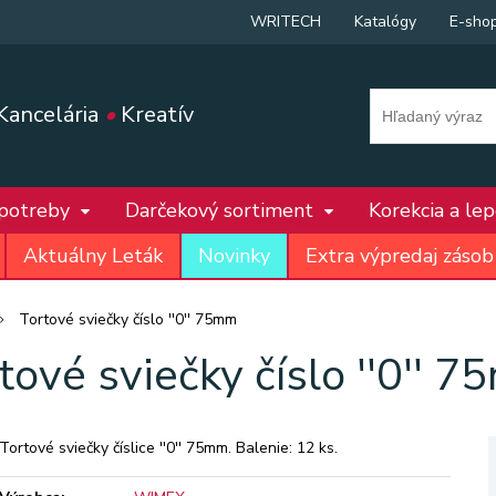
WRITECH
Katalógy
E-sho
Kancelária
•
Kreatív
 potreby
Darčekový sortiment
Korekcia a le
Aktuálny Leták
Novinky
Extra výpredaj zásob
Tortové sviečky číslo ''0'' 75mm
tové sviečky číslo ''0'' 
Tortové sviečky číslice ''0'' 75mm. Balenie: 12 ks.