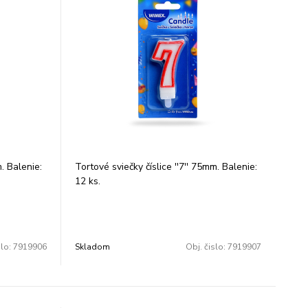
m. Balenie:
Tortové sviečky číslice ''7'' 75mm. Balenie:
12 ks.
slo:
7919906
Skladom
Obj. čislo:
7919907