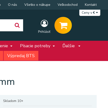
p
O nás
Všetko o nákupe
Veľkoobchod
Kontakt
Ceny v
€
Prihlásiť
penie
Písacie potreby
Ďalšie
Výpredaj BTS
75mm
Skladom 10+