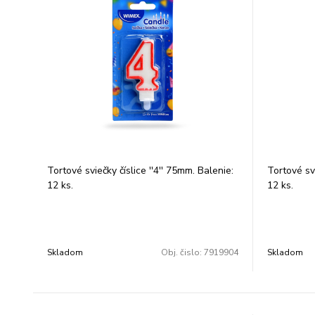
Tortové sviečky číslice ''4'' 75mm. Balenie:
Tortové svi
12 ks.
12 ks.
Skladom
Obj. čislo:
7919904
Skladom