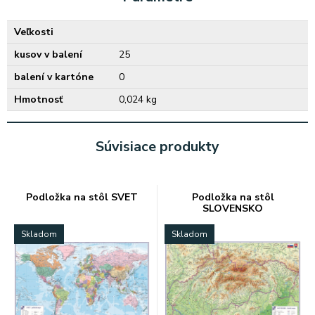
Veľkosti
kusov v balení
25
balení v kartóne
0
Hmotnosť
0,024 kg
Súvisiace produkty
Podložka na stôl SVET
Podložka na stôl
SLOVENSKO
Skladom
Skladom