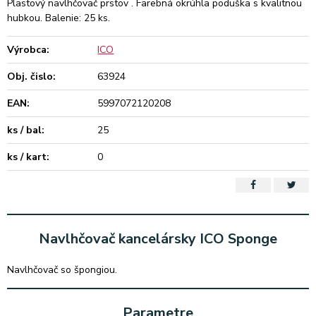
Plastový navlhčovač prstov . Farebná okrúhla poduška s kvalitnou
hubkou. Balenie: 25 ks.
Výrobca:
ICO
Obj. čislo:
63924
EAN:
5997072120208
ks / bal:
25
ks / kart:
0
Navlhčovač kancelársky ICO Sponge
Navlhčovač so špongiou.
Parametre