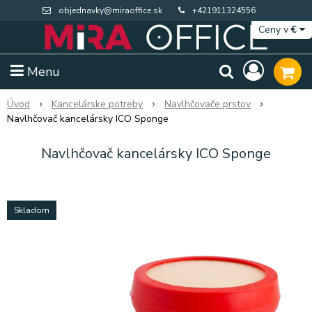
objednavky@miraoffice.sk
+421911324556
Ceny v
€
Menu
Úvod
Kancelárske potreby
Navlhčovače prstov
Navlhčovač kancelársky ICO Sponge
Navlhčovač kancelársky ICO Sponge
Skladom
Extra výpredaj zásob
Výpredaj BTS