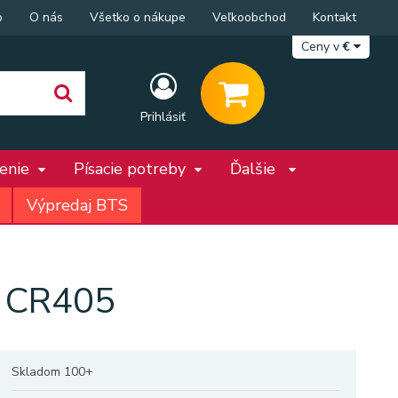
p
O nás
Všetko o nákupe
Veľkoobchod
Kontakt
Ceny v
€
Prihlásiť
penie
Písacie potreby
Ďalšie
Výpredaj BTS
m CR405
Skladom 100+