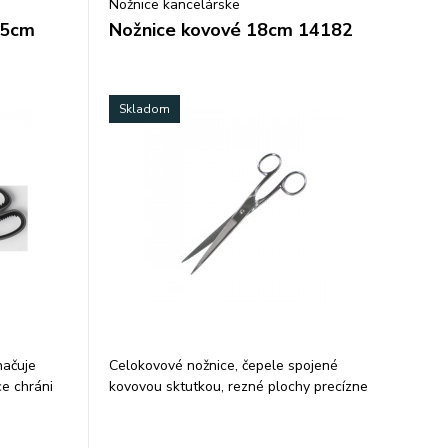
Nožnice kancelárske
,5cm
Nožnice kovové 18cm 14182
Skladom
načuje
Celokovové nožnice, čepele spojené
ce chráni
kovovou sktutkou, rezné plochy precízne
né najmä
upravené pre ľahký a presný strih. Dĺžka
ín,
nožníc 18 cm, dĺžka čepele 9 cm.