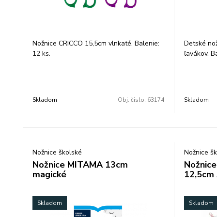
Nožnice CRICCO 15,5cm vlnkaté. Balenie:
Detské nož
12 ks.
ľavákov. Ba
Skladom
Obj. čislo:
63174
Skladom
Nožnice školské
Nožnice šk
Nožnice MITAMA 13cm
Nožnic
magické
12,5cm 
Skladom
Skladom