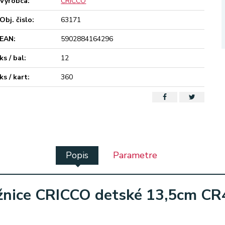
Výrobca:
CRICCO
Obj. čislo:
63171
EAN:
5902884164296
ks / bal:
12
ks / kart:
360
Popis
Parametre
žnice CRICCO detské 13,5cm CR