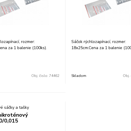
lozapínací, rozmer:
Sáčok rýchlozapínací, rozmer:
na za 1 balenie (100ks).
18x25cm.Cena za 1 balenie (100
ntné vrecká(ZIPLOC´K,
Transparentné vrecká(ZIPLOC´K
acie vrecka, vrecká s lištou) s
rýchlozapínacie vrecka, vrecká s 
tným uzáverom a EURO
bezpečnostným uzáverom a EU
 ideálne na balenie drobných
otvorom sú ideálne na balenie 
Obj. čislo:
74462
Skladom
Obj. 
ojovacieho materiálu a súčiastok,
dielov, spojovacieho materiálu a
avín atď. hrúbka fólie: 40 a 50
ale aj potravín atď. hrúbka fólie
my.
é sáčky a tašky
ikroténový
0/0,015