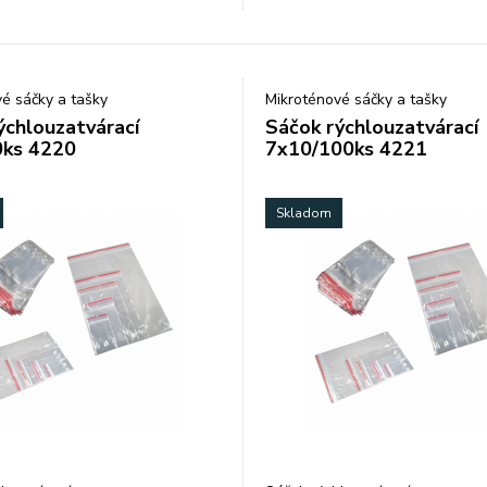
ale aj potravín atď. hrúbka fólie
my.
é sáčky a tašky
Mikroténové sáčky a tašky
ýchlouzatvárací
Sáčok rýchlouzatvárací
0ks 4220
7x10/100ks 4221
Skladom