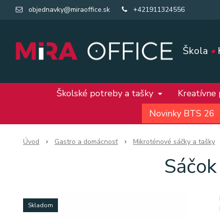
objednavky@miraoffice.sk
+421911324556
Škola
•
Školské potreby a tašky
Kreatívne
Novinky BTS 26
Úvod
Gastro a domácnosť
Mikroténové sáčky a tašky
Sáčok
Skladom