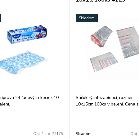
Skladom
rípravu 24 ľadových kociek.10
Sáčok rýchlozapínací, rozmer:
alení.
10x15cm.100ks v balení. Cena z
balenie. Transparentné vrecká(
rýchlozapínacie vrecka, vrecká s 
bezpečnostným uzáverom a EU
otvorom sú ideálne na balenie 
Obj. čislo:
75175
Skladom
Obj. 
dielov, spojovacieho materiálu a