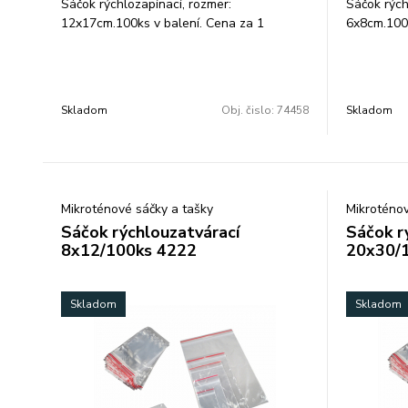
Sáčok rýchlozapínací, rozmer:
Sáčok rých
12x17cm.100ks v balení. Cena za 1
6x8cm.100k
balenie. Transparentné vrecká(ZIPLOC´K,
Transpare
rýchlozapínacie vrecka, vrecká s lištou) s
rýchlozapín
bezpečnostným uzáverom a EURO
bezpečnos
otvorom sú ideálne na balenie drobných
otvorom sú
Skladom
Obj. čislo:
74458
Skladom
dielov, spojovacieho materiálu a súčiastok,
dielov, sp
ale aj potravín atď. hrúbka fólie: 40 a 50
ale aj potr
my.
my.
Mikroténové sáčky a tašky
Mikroténov
Sáčok rýchlouzatvárací
Sáčok r
8x12/100ks 4222
20x30/
Skladom
Skladom