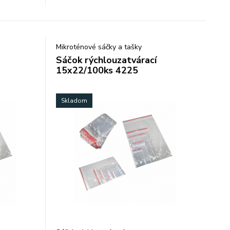
: 40 a 50
ale aj potravín atď. hrúbka fólie: 40 a 50
my.
Mikroténové sáčky a tašky
Sáčok rýchlouzatvárací
15x22/100ks 4225
Skladom