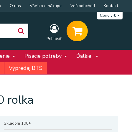
p
O nás
Všetko o nákupe
Veľkoobchod
Kontakt
Ceny v
€
Prihlásiť
penie
Písacie potreby
Ďalšie
Výpredaj BTS
 rolka
Skladom 100+