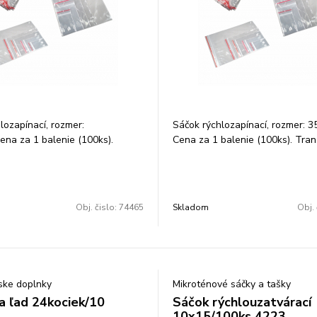
lozapínací, rozmer:
Sáčok rýchlozapínací, rozmer: 
na za 1 balenie (100ks).
Cena za 1 balenie (100ks). Tra
ntné vrecká(ZIPLOC´K,
vrecká(ZIPLOC´K, rýchlozapínaci
acie vrecka, vrecká s lištou) s
vrecká s lištou) s bezpečnostný
tným uzáverom a EURO
uzáverom a EURO otvorom sú i
 ideálne na balenie drobných
balenie drobných dielov, spojov
Obj. čislo:
74465
Skladom
Obj. 
ojovacieho materiálu a súčiastok,
materiálu a súčiastok, ale aj pot
avín atď. hrúbka fólie: 40 a 50
hrúbka fólie: 40 a 50 my.
ske doplnky
Mikroténové sáčky a tašky
a ľad 24kociek/10
Sáčok rýchlouzatvárací
10x15/100ks 4223