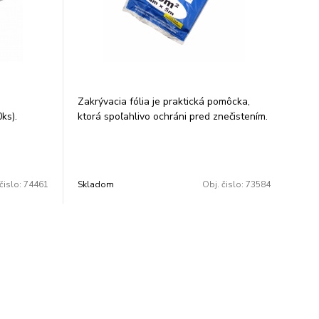
Zakrývacia fólia je praktická pomôcka,
ks).
ktorá spoľahlivo ochráni pred znečistením.
,
Je určená pre lakovníkov, maliara,
lištou) s
stavebné firmy a domácnosť. Cena je
RO
uvedená za 1 ks. Rozmer: 4x5m. Profi fólia
drobných
- hrúbka 12 my.
čislo:
74461
Skladom
Obj. čislo:
73584
 súčiastok,
: 40 a 50