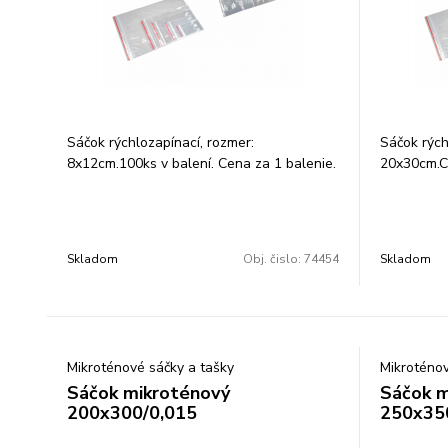
Sáčok rýchlozapínací, rozmer:
Sáčok rých
8x12cm.100ks v balení. Cena za 1 balenie.
20x30cm.Ce
Transparentné vrecká(ZIPLOC´K,
Transpare
rýchlozapínacie vrecka, vrecká s lištou) s
rýchlozapín
bezpečnostným uzáverom a EURO
bezpečnos
otvorom sú ideálne na balenie drobných
otvorom sú
Skladom
Obj. čislo:
74454
Skladom
dielov, spojovacieho materiálu a súčiastok,
dielov, sp
ale aj potravín atď. hrúbka fólie: 40 a 50
ale aj potr
my.
my.
Mikroténové sáčky a tašky
Mikroténov
Sáčok mikroténový
Sáčok m
200x300/0,015
250x35