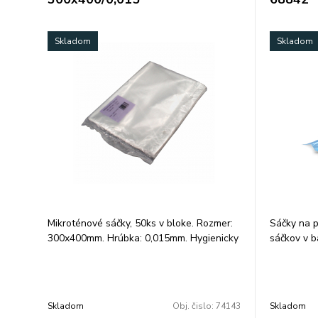
Skladom
Skladom
Mikroténové sáčky, 50ks v bloke. Rozmer:
Sáčky na p
300x400mm. Hrúbka: 0,015mm. Hygienicky
sáčkov v b
nezávadné.
Skladom
Obj. čislo:
74143
Skladom