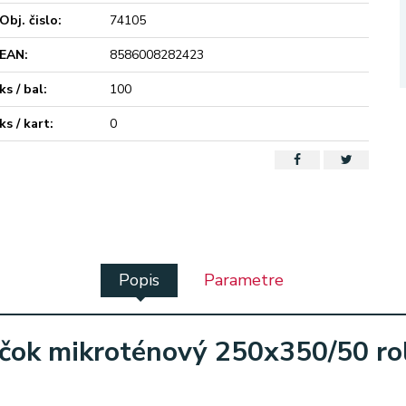
Obj. čislo:
74105
EAN:
8586008282423
ks / bal:
100
ks / kart:
0
Popis
Parametre
čok mikroténový 250x350/50 ro