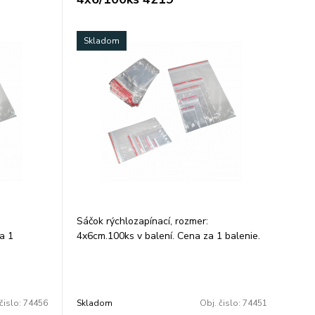
Skladom
Sáčok rýchlozapínací, rozmer:
a 1
4x6cm.100ks v balení. Cena za 1 balenie.
ZIPLOC´K,
Transparentné vrecká(ZIPLOC´K,
lištou) s
rýchlozapínacie vrecka, vrecká s lištou) s
RO
bezpečnostným uzáverom a EURO
drobných
otvorom sú ideálne na balenie drobných
čislo:
74456
Skladom
Obj. čislo:
74451
 súčiastok,
dielov, spojovacieho materiálu a súčiastok,