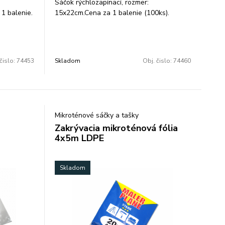
Sáčok rýchlozapínací, rozmer:
1 balenie.
15x22cm.Cena za 1 balenie (100ks).
,
Transparentné vrecká(ZIPLOC´K,
lištou) s
rýchlozapínacie vrecka, vrecká s lištou) s
RO
bezpečnostným uzáverom a EURO
drobných
otvorom sú ideálne na balenie drobných
čislo:
74453
Skladom
Obj. čislo:
74460
 súčiastok,
dielov, spojovacieho materiálu a súčiastok,
: 40 a 50
ale aj potravín atď. hrúbka fólie: 40 a 50
my.
Mikroténové sáčky a tašky
Zakrývacia mikroténová fólia
4x5m LDPE
Skladom