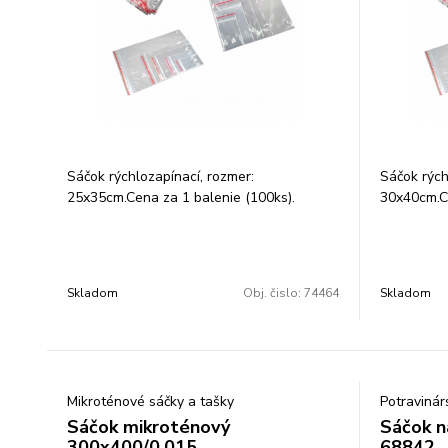
Sáčok rýchlozapínací, rozmer:
Sáčok rých
25x35cm.Cena za 1 balenie (100ks).
30x40cm.Ce
Transparentné vrecká(ZIPLOC´K,
Transpare
rýchlozapínacie vrecka, vrecká s lištou) s
rýchlozapín
bezpečnostným uzáverom a EURO
bezpečnos
otvorom sú ideálne na balenie drobných
otvorom sú
Skladom
Obj. čislo:
74464
Skladom
dielov, spojovacieho materiálu a súčiastok,
dielov, sp
ale aj potravín atď. hrúbka fólie: 40 a 50
ale aj potr
my.
my.
Mikroténové sáčky a tašky
Potravinár
Sáčok mikroténový
Sáčok n
300x400/0,015
68842