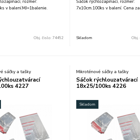
lozapínací, rozmer:
Sáčok rýchlozapínací, rozmer:
s v balení.MJ=1balenie.
7x10cm.100ks v balení. Cena za 
ntné vrecká(ZIPLOC´K,
Transparentné vrecká(ZIPLOC´K
acie vrecka, vrecká s lištou) s
rýchlozapínacie vrecka, vrecká s 
tným uzáverom a EURO
bezpečnostným uzáverom a EU
 ideálne na balenie drobných
otvorom sú ideálne na balenie 
Obj. čislo:
74452
Skladom
Obj. 
ojovacieho materiálu a súčiastok,
dielov, spojovacieho materiálu a
avín atď. hrúbka fólie: 40 a 50
ale aj potravín atď. hrúbka fólie
my.
é sáčky a tašky
Mikroténové sáčky a tašky
ýchlouzatvárací
Sáčok rýchlouzatvárací
100ks 4227
18x25/100ks 4226
Skladom