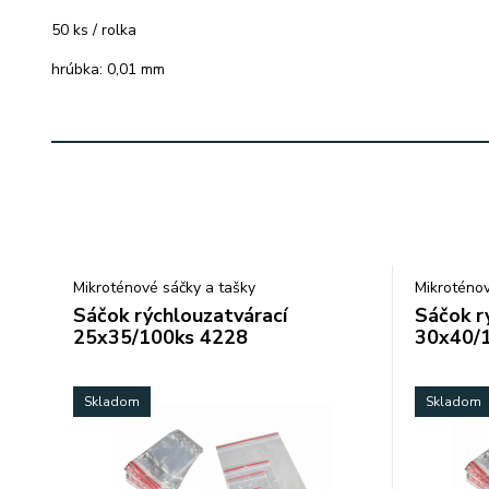
50 ks / rolka
hrúbka: 0,01 mm
Mikroténové sáčky a tašky
Mikroténov
Sáčok rýchlouzatvárací
Sáčok r
25x35/100ks 4228
30x40/
Skladom
Skladom