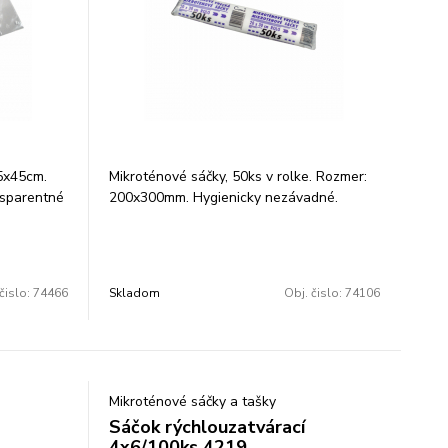
35x45cm.
Mikroténové sáčky, 50ks v rolke. Rozmer:
nsparentné
200x300mm. Hygienicky nezávadné.
e vrecka,
m
deálne na
acieho
čislo:
74466
Skladom
Obj. čislo:
74106
ravín atď.
Mikroténové sáčky a tašky
Sáčok rýchlouzatvárací
4x6/100ks 4219