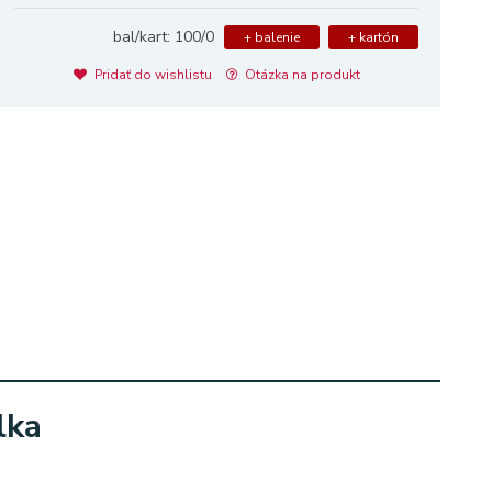
bal/kart: 100/0
+ balenie
+ kartón
Pridať do wishlistu
Otázka na produkt
lka