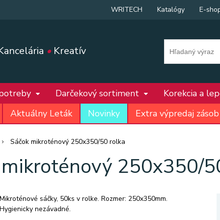
WRITECH
Katalógy
E-sho
Kancelária
•
Kreatív
 potreby
Darčekový sortiment
Korekcia a le
Aktuálny Leták
Novinky
Extra výpredaj zásob
Sáčok mikroténový 250x350/50 rolka
 mikroténový 250x350/50
Mikroténové sáčky, 50ks v rolke. Rozmer: 250x350mm.
Hygienicky nezávadné.