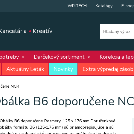
WRITECH
Katalógy
E-sho
Kancelária
•
Kreatív
 potreby
Darčekový sortiment
Korekcia a le
Aktuálny Leták
Novinky
Extra výpredaj zásob
učene NCR
bálka B6 doporučene N
Obálky B6 doporučene Rozmery: 125 x 176 mm Doručenkové
obálky formátu B6 (125x176 mm) sú priamoprepisujúce a sú
vhodné na automatické spracovanie na poštových triediacich