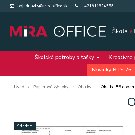
objednavky@miraoffice.sk
+421911324556
Škola
•
Školské potreby a tašky
Kreatívne
Novinky BTS 26
Úvod
Papierové výrobky
Obálky
Obálka B6 dopor
O
Skladom