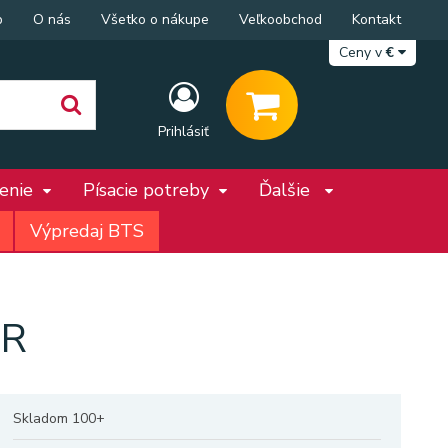
p
O nás
Všetko o nákupe
Veľkoobchod
Kontakt
Ceny v
€
Prihlásiť
penie
Písacie potreby
Ďalšie
Výpredaj BTS
CR
Skladom 100+