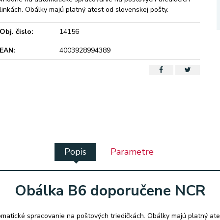
linkách. Obálky majú platný atest od slovenskej pošty.
Obj. čislo:
14156
EAN:
4003928994389
Popis
Parametre
Obálka B6 doporučene NCR
atické spracovanie na poštových triedičkách. Obálky majú platný ates