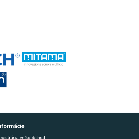
nformácie
egistrácia veľkoobchod