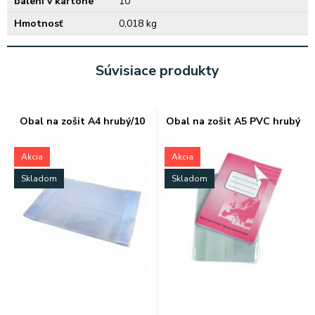
balení v kartóne
10
Hmotnosť
0,018 kg
Súvisiace produkty
Obal na zošit A4 hrubý/10
Obal na zošit A5 PVC hrubý
Akcia
Akcia
Skladom
Skladom