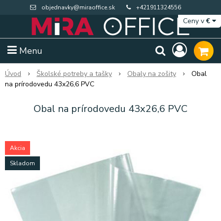
objednavky@miraoffice.sk
+421911324556
Ceny v
€
Menu
Úvod
Školské potreby a tašky
Obaly na zošity
Obal
na prírodovedu 43x26,6 PVC
Obal na prírodovedu 43x26,6 PVC
Akcia
Skladom
Extra výpredaj zásob
Výpredaj BTS