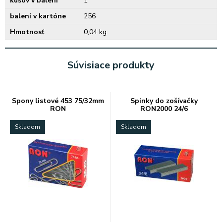
kusov v balení
1
balení v kartóne
256
Hmotnosť
0,04 kg
Súvisiace produkty
Spony listové 453 75/32mm
Spinky do zošívačky
RON
RON2000 24/6
Skladom
Skladom