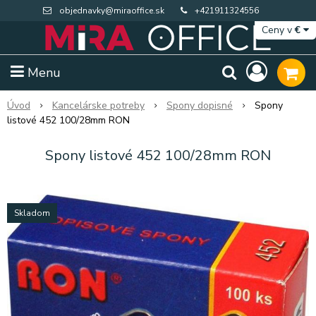
objednavky@miraoffice.sk
+421911324556
Ceny v
€
Menu
Úvod
Kancelárske potreby
Spony dopisné
Spony
listové 452 100/28mm RON
Spony listové 452 100/28mm RON
Skladom
Extra výpredaj zásob
Výpredaj BTS